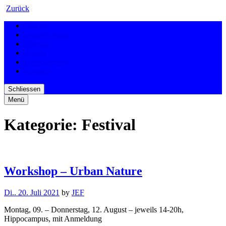
Zurück
Galerie
Ausstellungen
Preview
Archiv
Hippocampus
Kontakt
Schliessen
Menü
Kategorie:
Festival
Workshop – Urban Nature
Di.. 20. Juli 2021
by
JEF
Montag, 09. – Donnerstag, 12. August – jeweils 14-20h,
Hippocampus, mit Anmeldung