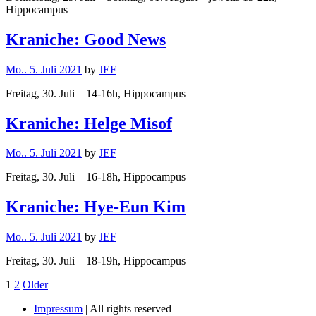
Hippocampus
Kraniche: Good News
Mo.. 5. Juli 2021
by
JEF
Freitag, 30. Juli – 14-16h, Hippocampus
Kraniche: Helge Misof
Mo.. 5. Juli 2021
by
JEF
Freitag, 30. Juli – 16-18h, Hippocampus
Kraniche: Hye-Eun Kim
Mo.. 5. Juli 2021
by
JEF
Freitag, 30. Juli – 18-19h, Hippocampus
Seitennummerierung
Page
Page
Older
1
2
Older
Posts
der
Impressum
| All rights reserved