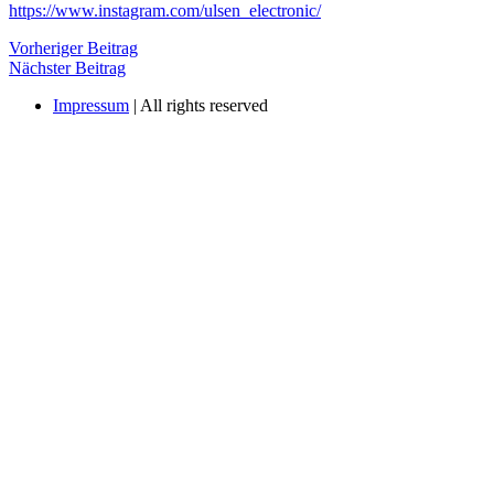
https://www.instagram.com/ulsen_electronic/
Beitragsnavigation
Vorheriger
Vorheriger Beitrag
Nächster
Beitrag
Nächster Beitrag
Beiträg
Impressum
| All rights reserved