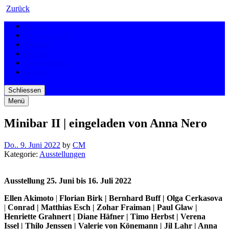
Zurück
Galerie
Ausstellungen
Preview
Archiv
Hippocampus
Kontakt
Schliessen
Menü
Minibar II | eingeladen von Anna Nero
Do.. 9. Juni 2022
by
CM
Kategorie:
Ausstellungen
Ausstellung 25. Juni bis 16. Juli 2022
Ellen Akimoto
|
Florian Birk | Bernhard Buff | Olga Cerkasova
|
Conrad | Matthias Esch | Zohar Fraiman | Paul Glaw |
Henriette Grahnert | Diane Häfner | Timo Herbst | Verena
Issel | Thilo Jenssen | Valerie von Könemann | Jil Lahr | Anna