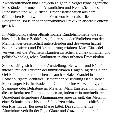
Zweckentfremden und Recyceln zeigt er in Vergessenheit geratene
Missstände, dokumentiert Absurditäten und Nebensächliches.
Fundstücke und willkürliche Hinterlassenschaften aus dem
öffentlichen Raum werden in Form von Materialstudien,
Fotografien, sozialer oder performativer Praktik in andere Kontexte
gesetzt.
Im Mittelpunkt stehen oftmals soziale Randphänomene, die sich
hinsichtlich ihrer Bedürfnisse, Interessen oder Vorlieben von der
Mehrheit der Gesellschaft unterscheiden und deswegen häufig
isoliert existieren und Diskriminierung erfahren. Marc Einsiedel
verweist auf die Wechselwirkungen zwischen architektonischen und
politisch-ideologischen Strukturen in einer urbanen Protestkultur.
So beschäftigt sich auch die Ausstellung “Schwund und Nähe”
intensiv mit der Existenz der unmittelbaren Umgebung der Galerie
Oel-Früh und dem baulichen als auch sozialen Wandel in
Rothenburgsort. Zentrales Element der Ausstellung ist ein sieben
Meter langer Riss im Boden der Galerie – eine Auswirkung von
Spannung oder Belastung im Material. Marc Einsiedel nimmt sich
diesem konkreten Raumphänomen an, indem er in unmittelbarer
Umgebung gefundenes Aluminiumgestänge zersägt, das Metall in
einer Schmiedeesse bis zum Schmelzen erhitzt und anschließend
den Riss mit der flüssigen Masse kittet. Das schimmernde
Aluminium verleiht der Fuge Glanz und Grazie und natürlich