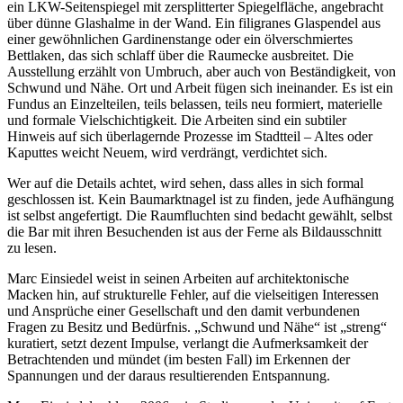
ein LKW-Seitenspiegel mit zersplitterter Spiegelfläche, angebracht
über dünne Glashalme in der Wand. Ein filigranes Glaspendel aus
einer gewöhnlichen Gardinenstange oder ein ölverschmiertes
Bettlaken, das sich schlaff über die Raumecke ausbreitet. Die
Ausstellung erzählt von Umbruch, aber auch von Beständigkeit, von
Schwund und Nähe. Ort und Arbeit fügen sich ineinander. Es ist ein
Fundus an Einzelteilen, teils belassen, teils neu formiert, materielle
und formale Vielschichtigkeit. Die Arbeiten sind ein subtiler
Hinweis auf sich überlagernde Prozesse im Stadtteil – Altes oder
Kaputtes weicht Neuem, wird verdrängt, verdichtet sich.
Wer auf die Details achtet, wird sehen, dass alles in sich formal
geschlossen ist. Kein Baumarktnagel ist zu finden, jede Aufhängung
ist selbst angefertigt. Die Raumfluchten sind bedacht gewählt, selbst
die Bar mit ihren Besuchenden ist aus der Ferne als Bildausschnitt
zu lesen.
Marc Einsiedel weist in seinen Arbeiten auf architektonische
Macken hin, auf strukturelle Fehler, auf die vielseitigen Interessen
und Ansprüche einer Gesellschaft und den damit verbundenen
Fragen zu Besitz und Bedürfnis. „Schwund und Nähe“ ist „streng“
kuratiert, setzt dezent Impulse, verlangt die Aufmerksamkeit der
Betrachtenden und mündet (im besten Fall) im Erkennen der
Spannungen und der daraus resultierenden Entspannung.