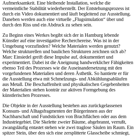
Aufmerksamkeit. Eine bleibende Installation, welche die
vermeintliche Stabilität wiederherstellt. Der Entstehungsprozess ist
durch ein Video dokumentiert und läuft begleitend zur Ausstellung.
Daneben werden auch eine virtuelle „Flugsimulation“ über und
durch den Riss und ein Abdruck zu sehen sein.
Zu Beginn eines Werkes begibt sich der in Hamburg lebende
Künstler auf eine investigative Recherchereise. Was ist in der
Umgebung vorzufinden? Welche Materialen werden genutzt?
Welche strukturellen und baulichen Strukturen zeichnen sich ab?
Marc Einsiedel greift diese Impulse auf, dokumentiert und
experimentiert. Dabei ist die Aneignung handwerklicher Fähigkeiten
ebenso Teil des Prozesses wie die Auseinandersetzung mit den
vorgefundenen Materialien und deren Ästhetik. So hantierte er für
die Ausstellung etwa mit Schmelzungs- und Abkühlungsabläufen
aus Metall. Die Beschaffenheit und physikalischen Gegebenheiten
der Materialien stehen konträr zur aktiven Formgebung des
künstlerischen Prozesses.
Die Objekte in der Ausstellung bestehen aus zurückgelassenen
Konsum- und Alltagsfragmenten der Bürgerinnen aus der
Nachbarschaft und Fundstücken von Brachflächen oder aus dem
Industriegebiet. Die Skelette zweier Bäume, abgebrannt, verrußt,
zwangsläufig entastet stehen wie zwei traglose Säulen im Raum. Ein
spitzer Stein, über den sich eine zersplitterte Glasscheibe schmiegt,