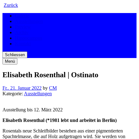
Zurück
Galerie
Ausstellungen
Preview
Archiv
Hippocampus
Kontakt
Schliessen
Menü
Elisabeth Rosenthal | Ostinato
Fr.. 21. Januar 2022
by
CM
Kategorie:
Ausstellungen
Ausstellung bis 12. März 2022
Elisabeth Rosenthal (*1981 lebt und arbeitet in Berlin)
Rosentals neue Schleifbilder bestehen aus einer pigmentierten
Spachtelmasse, die auf Holz aufgetragen wird. Sie werden von