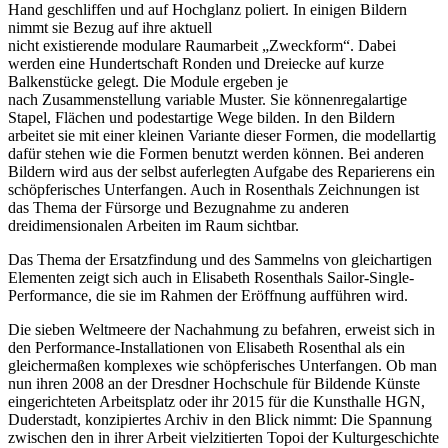
Hand geschliffen und auf Hochglanz poliert. In einigen Bildern
nimmt sie Bezug auf ihre aktuell
nicht existierende modulare Raumarbeit „Zweckform“. Dabei
werden eine Hundertschaft Ronden und Dreiecke auf kurze
Balkenstücke gelegt. Die Module ergeben je
nach Zusammenstellung variable Muster. Sie könnenregalartige
Stapel, Flächen und podestartige Wege bilden. In den Bildern
arbeitet sie mit einer kleinen Variante dieser Formen, die modellartig
dafür stehen wie die Formen benutzt werden können. Bei anderen
Bildern wird aus der selbst auferlegten Aufgabe des Reparierens ein
schöpferisches Unterfangen. Auch in Rosenthals Zeichnungen ist
das Thema der Fürsorge und Bezugnahme zu anderen
dreidimensionalen Arbeiten im Raum sichtbar.
Das Thema der Ersatzfindung und des Sammelns von gleichartigen
Elementen zeigt sich auch in Elisabeth Rosenthals Sailor-Single-
Performance, die sie im Rahmen der Eröffnung aufführen wird.
Die sieben Weltmeere der Nachahmung zu befahren, erweist sich in
den Performance-Installationen von Elisabeth Rosenthal als ein
gleichermaßen komplexes wie schöpferisches Unterfangen. Ob man
nun ihren 2008 an der Dresdner Hochschule für Bildende Künste
eingerichteten Arbeitsplatz oder ihr 2015 für die Kunsthalle HGN,
Duderstadt, konzipiertes Archiv in den Blick nimmt: Die Spannung
zwischen den in ihrer Arbeit vielzitierten Topoi der Kulturgeschichte