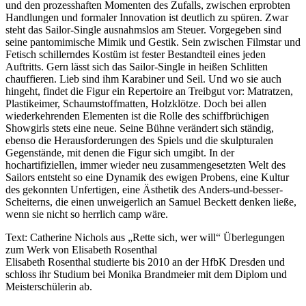
und den prozesshaften Momenten des Zufalls, zwischen erprobten
Handlungen und formaler Innovation ist deutlich zu spüren. Zwar
steht das Sailor-Single ausnahmslos am Steuer. Vorgegeben sind
seine pantomimische Mimik und Gestik. Sein zwischen Filmstar und
Fetisch schillerndes Kostüm ist fester Bestandteil eines jeden
Auftritts. Gern lässt sich das Sailor-Single in heißen Schlitten
chauffieren. Lieb sind ihm Karabiner und Seil. Und wo sie auch
hingeht, findet die Figur ein Repertoire an Treibgut vor: Matratzen,
Plastikeimer, Schaumstoffmatten, Holzklötze. Doch bei allen
wiederkehrenden Elementen ist die Rolle des schiffbrüchigen
Showgirls stets eine neue. Seine Bühne verändert sich ständig,
ebenso die Herausforderungen des Spiels und die skulpturalen
Gegenstände, mit denen die Figur sich umgibt. In der
hochartifiziellen, immer wieder neu zusammengesetzten Welt des
Sailors entsteht so eine Dynamik des ewigen Probens, eine Kultur
des gekonnten Unfertigen, eine Ästhetik des Anders-und-besser-
Scheiterns, die einen unweigerlich an Samuel Beckett denken ließe,
wenn sie nicht so herrlich camp wäre.
Text: Catherine Nichols aus „Rette sich, wer will“ Überlegungen
zum Werk von Elisabeth Rosenthal
Elisabeth Rosenthal studierte bis 2010 an der HfbK Dresden und
schloss ihr Studium bei Monika Brandmeier mit dem Diplom und
Meisterschülerin ab.