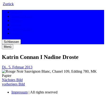
Zurück
Galerie
Ausstellungen
Preview
Archiv
Hippocampus
Kontakt
Schliessen
Menü
Katrin Connan I Nadine Droste
Di.. 5. Februar 2013
Nächstes Bild
vorheriges Bild
Impressum
| All rights reserved