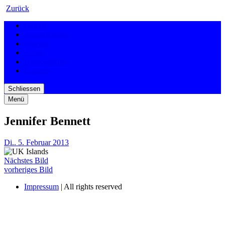
Zurück
Galerie
Ausstellungen
Preview
Archiv
Hippocampus
Kontakt
Schliessen
Menü
Jennifer Bennett
Di.. 5. Februar 2013
Nächstes Bild
vorheriges Bild
Impressum
| All rights reserved