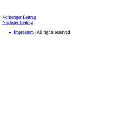
Beitragsnavigation
Vorheriger
Vorheriger Beitrag
Nächster
Beitrag
Nächster Beitrag
Beiträg
Impressum
| All rights reserved