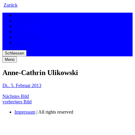
Zurück
Galerie
Ausstellungen
Preview
Archiv
Hippocampus
Kontakt
Schliessen
Menü
Anne-Cathrin Ulikowski
Di.. 5. Februar 2013
Nächstes Bild
vorheriges Bild
Impressum
| All rights reserved