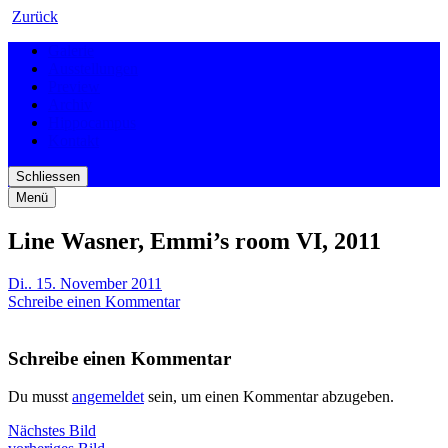
Zurück
Galerie
Ausstellungen
Preview
Archiv
Hippocampus
Kontakt
Schliessen
Menü
Line Wasner, Emmi’s room VI, 2011
Di.. 15. November 2011
Schreibe einen Kommentar
Schreibe einen Kommentar
Du musst
angemeldet
sein, um einen Kommentar abzugeben.
Nächstes Bild