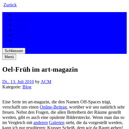
Zurück
Galerie
Ausstellungen
Preview
Archiv
Hippocampus
Kontakt
Schliessen
Menü
Oel-Früh im art-magazin
Di.. 13. Juli 2010
by
ACM
Kategorie:
Blog
Eine Serie im art-magazin, die den Namen Off-Spaces trägt,
verschafft uns einen
Online-Beitrag
, worüber wir uns natürlich sehr
freuen. Nebst den Fragen, die allen Betreibern der Räume gestellt
werden, gibt es auch eine opulente Bilderstrecke. Wenn man das so
im Vergleich mit
anderen
Galerien
sieht, die da vorgestellt werden,
kann ich nur resultieren: Krasser Scheiß, dem wir da Raum geben!