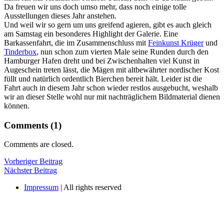
Da freuen wir uns doch umso mehr, dass noch einige tolle
Ausstellungen dieses Jahr anstehen.
Und weil wir so gern um uns greifend agieren, gibt es auch gleich
am Samstag ein besonderes Highlight der Galerie. Eine
Barkassenfahrt, die im Zusammenschluss mit
Feinkunst Krüger
und
Tinderbox
, nun schon zum vierten Male seine Runden durch den
Hamburger Hafen dreht und bei Zwischenhalten viel Kunst in
Augeschein treten lässt, die Mägen mit altbewährter nordischer Kost
füllt und natürlich ordentlich Bierchen bereit hält. Leider ist die
Fahrt auch in diesem Jahr schon wieder restlos ausgebucht, weshalb
wir an dieser Stelle wohl nur mit nachträglichem Bildmaterial dienen
können.
Comments (1)
Comments are closed.
Beitragsnavigation
Vorheriger
Vorheriger Beitrag
Nächster
Beitrag
Nächster Beitrag
Beiträg
Impressum
| All rights reserved